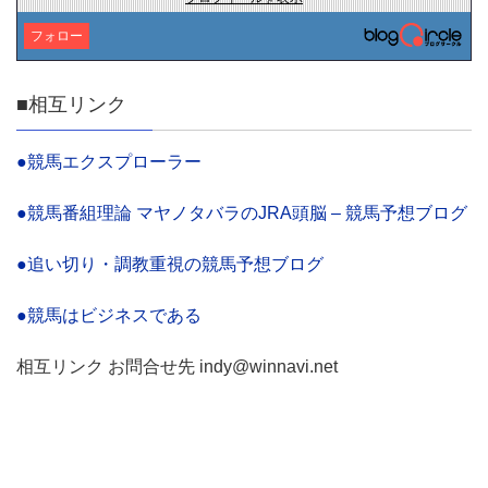
フォロー
■相互リンク
●競馬エクスプローラー
●競馬番組理論 マヤノタバラのJRA頭脳 – 競馬予想ブログ
●追い切り・調教重視の競馬予想ブログ
●競馬はビジネスである
相互リンク お問合せ先 indy@winnavi.net