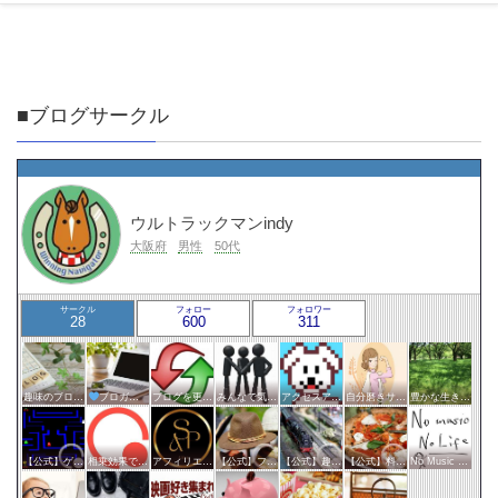
■ブログサークル
ウルトラックマンindy
大阪府
男性
50代
サークル
フォロー
フォロワー
28
600
311
趣味のブログを楽しむ会
ブロガー応援&更新報告♪
ブログを更新したらここで報告
みんなで気軽にアクセスアップ
アクセスアップのお手伝い！ブログサークルあんてな
自分磨きサークル
豊かな生き方サークル
【公式】ゲームサークル
相乗効果でWINWIN!「はてブ・ランキング」応援サークル！！！
アフィリエイト
【公式】ファッション・美容サークル
【公式】趣味サークル
【公式】料理・グルメサークル
No Music No Life