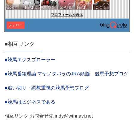
初心者アフィリエイター♪♪
【公式】社会・経済サークル
映画好き集まれ('ω')ノ
【公式】投資・マネーサークル
【公式】エンタメサークル
【公式】生活・文化サークル
プロフィールを表示
フォロー
■相互リンク
●競馬エクスプローラー
●競馬番組理論 マヤノタバラのJRA頭脳 – 競馬予想ブログ
●追い切り・調教重視の競馬予想ブログ
●競馬はビジネスである
相互リンク お問合せ先 indy@winnavi.net