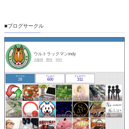
■ブログサークル
ウルトラックマンindy
大阪府
男性
50代
サークル
フォロー
フォロワー
28
600
311
ブログを更新したらここで報告
【公式】料理・グルメサークル
ブロガー応援&更新報告♪
豊かな生き方サークル
自分磨きサークル
【公式】趣味サークル
みんなで気軽にアクセスアップ
趣味のブログを楽しむ会
相乗効果でWINWIN!「はてブ・ランキング」応援サークル！！！
アクセスアップのお手伝い！ブログサークルあんてな
【公式】ゲームサークル
アフィリエイト
【公式】ファッション・美容サークル
No Music No Life