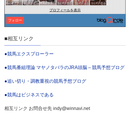
初心者アフィリエイター♪♪
【公式】社会・経済サークル
映画好き集まれ('ω')ノ
【公式】投資・マネーサークル
【公式】エンタメサークル
【公式】生活・文化サークル
プロフィールを表示
フォロー
■相互リンク
●競馬エクスプローラー
●競馬番組理論 マヤノタバラのJRA頭脳 – 競馬予想ブログ
●追い切り・調教重視の競馬予想ブログ
●競馬はビジネスである
相互リンク お問合せ先 indy@winnavi.net