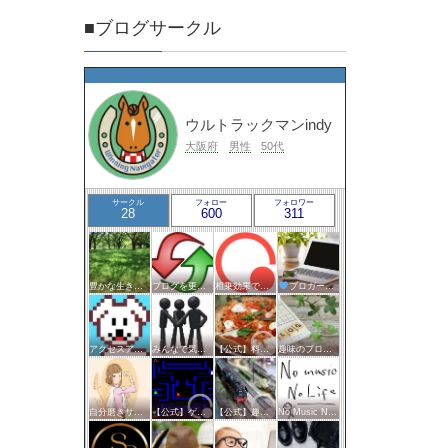
■ブログサークル
ウルトラックマンindy
大阪府
男性
50代
サークル
フォロー
フォロワー
28
600
311
豊かな生き方サークル
ブログを更新したらここで報告
相乗効果でWINWIN!「はてブ・ランキング」応援サークル！！！
ブロガー応援&更新報告♪
アクセスアップのお手伝い！ブログサークルあんてな
みんなで気軽にアクセスアップ
【公式】料理・グルメサークル
趣味のブログを楽しむ会
自分磨きサークル
【公式】ゲームサークル
【公式】趣味サークル
No Music No Life