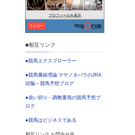
アフィリエイト
【公式】ファッション・美容サークル
初心者アフィリエイター♪♪
【公式】社会・経済サークル
プロフィールを表示
フォロー
■相互リンク
●競馬エクスプローラー
●競馬番組理論 マヤノタバラのJRA
頭脳 – 競馬予想ブログ
●追い切り・調教重視の競馬予想ブ
ログ
●競馬はビジネスである
相互リンク お問合せ先