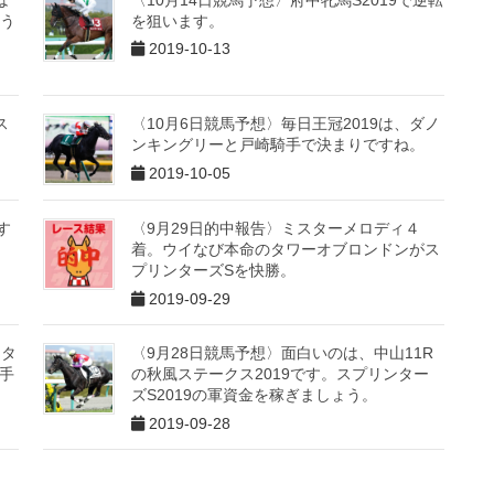
う
を狙います。
2019-10-13
ス
〈10月6日競馬予想〉毎日王冠2019は、ダノ
ンキングリーと戸崎騎手で決まりですね。
2019-10-05
す
〈9月29日的中報告〉ミスターメロディ４
着。ウイなび本命のタワーオブロンドンがス
プリンターズSを快勝。
2019-09-29
ンタ
〈9月28日競馬予想〉面白いのは、中山11R
騎手
の秋風ステークス2019です。スプリンター
ズS2019の軍資金を稼ぎましょう。
2019-09-28