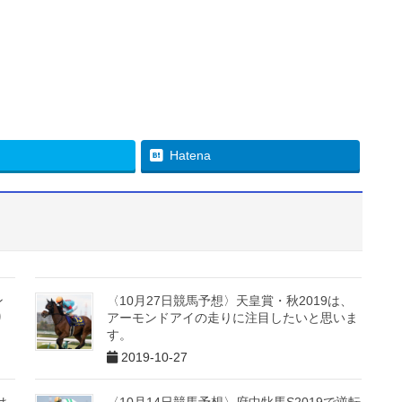
Hatena
ン
〈10月27日競馬予想〉天皇賞・秋2019は、
り
アーモンドアイの走りに注目したいと思いま
す。
2019-10-27
は
〈10月14日競馬予想〉府中牝馬S2019で逆転