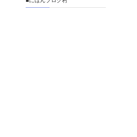
■にほんブログ村