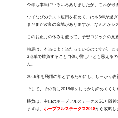
今年も本当にいろいろありましたが、これが最
ウイなびのテスト運用を初めて、はや3年が過
まだまだ改良の余地がありますが、なんとかシ
このお正月の休みを使って、予想ロジックの見
軸馬は、本当によく当たっているのですが、ヒ
3連単で勝負すること自体が難しいとも思える
ん。
2019年を飛躍の年とするためにも、しっかり
そして、その前に2018年をしっかり締めくく
勝負は、中山のホープフルステークスG1と阪神
まずは、
ホープフルステークス2018
から攻略し