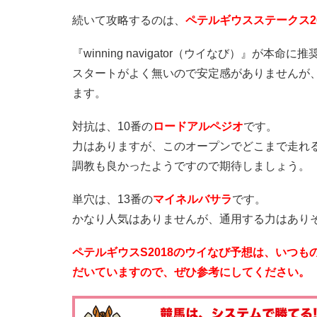
続いて攻略するのは、
ペテルギウスステークス20
『winning navigator（ウイなび）』が
スタートがよく無いので安定感がありませんが
ます。
対抗は、10番の
ロードアルペジオ
です。
力はありますが、このオープンでどこまで走れ
調教も良かったようですので期待しましょう。
単穴は、13番の
マイネルバサラ
です。
かなり人気はありませんが、通用する力はあり
ペテルギウスS2018のウイなび予想は、いつ
だいていますので、ぜひ参考にしてください。