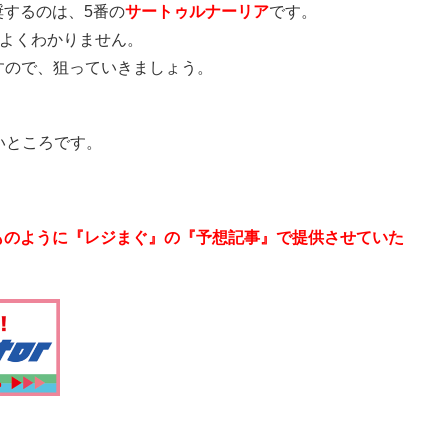
に推奨するのは、5番の
サートゥルナーリア
です。
がよくわかりません。
すので、狙っていきましょう。
。
いところです。
いつものように『レジまぐ』の『予想記事』で提供させていた