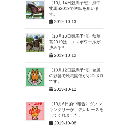
〈10月14日競馬予想〉府中
牝馬S2019で逆転を狙いま
す。
2019-10-13
〈10月13日競馬予想〉秋華
賞2019は、エスポワールが
決める!!
2019-10-12
〈10月12日競馬予想〉台風
の影響で競馬開催がボロボロ
です。
2019-10-12
〈10月6日的中報告〉ダノン
キングリーが、強いレースを
してくれました。
2019-10-08