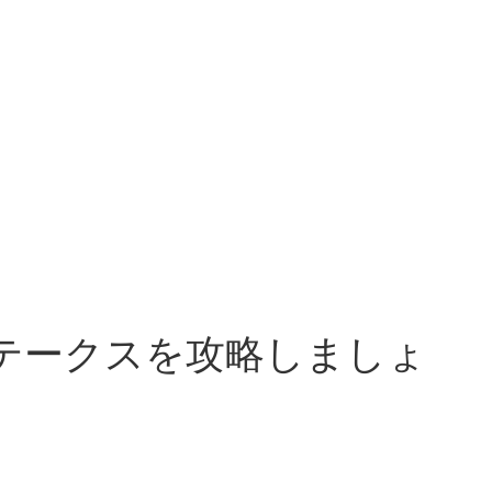
テークスを攻略しましょ