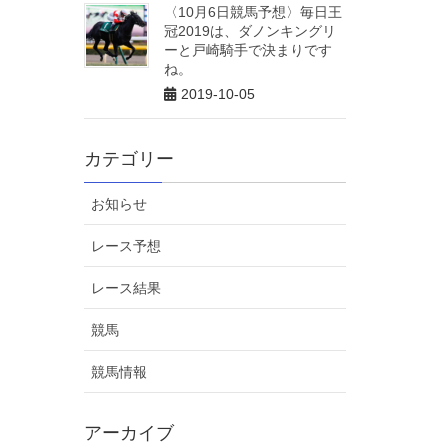
〈10月6日競馬予想〉毎日王
冠2019は、ダノンキングリ
ーと戸崎騎手で決まりです
ね。
2019-10-05
カテゴリー
お知らせ
レース予想
レース結果
競馬
競馬情報
アーカイブ