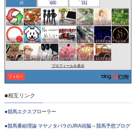
28
600
311
ブログを更新したらここで報告
【公式】料理・グルメサークル
みんなで気軽にアクセスアップ
ブロガー応援&更新報告♪
趣味のブログを楽しむ会
自分磨きサークル
豊かな生き方サークル
相乗効果でWINWIN!「はてブ・ランキング」応援サークル！！！
アクセスアップのお手伝い！ブログサークルあんてな
No Music No Life
映画好き集まれ('ω')ノ
【公式】趣味サークル
【公式】ゲームサークル
アフィリエイト
【公式】ファッション・美容サークル
初心者アフィリエイター♪♪
【公式】社会・経済サークル
【公式】投資・マネーサークル
【公式】エンタメサークル
【公式】生活・文化サークル
プロフィールを表示
フォロー
■相互リンク
●競馬エクスプローラー
●競馬番組理論 マヤノタバラのJRA頭脳 – 競馬予想ブログ