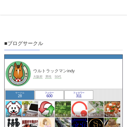
■ブログサークル
ウルトラックマンindy
大阪府
男性
50代
サークル
フォロー
フォロワー
28
600
311
アクセスアップのお手伝い！ブログサークルあんてな
ブロガー応援&更新報告♪
ブログを更新したらここで報告
豊かな生き方サークル
相乗効果でWINWIN!「はてブ・ランキング」応援サークル！！！
趣味のブログを楽しむ会
【公式】料理・グルメサークル