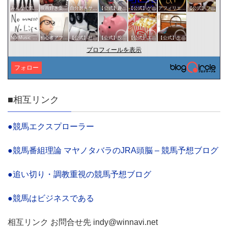
みんなで気軽にアクセスアップ
映画好き集まれ('ω')ノ
自分磨きサークル
【公式】趣味サークル
【公式】ゲームサークル
アフィリエイト
【公式】ファッション・美容サークル
No Music No Life
初心者アフィリエイター♪♪
【公式】社会・経済サークル
【公式】投資・マネーサークル
【公式】エンタメサークル
【公式】生活・文化サークル
プロフィールを表示
フォロー
■相互リンク
●競馬エクスプローラー
●競馬番組理論 マヤノタバラのJRA頭脳 – 競馬予想ブログ
●追い切り・調教重視の競馬予想ブログ
●競馬はビジネスである
相互リンク お問合せ先 indy@winnavi.net