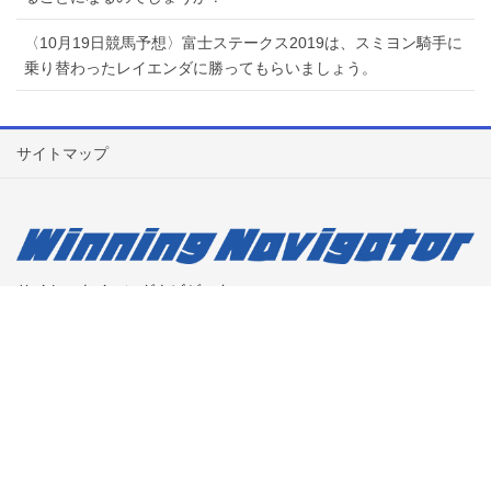
〈10月19日競馬予想〉富士ステークス2019は、スミヨン騎手に
乗り替わったレイエンダに勝ってもらいましょう。
サイトマップ
サイト：ウイニングナビゲーター
担当：ウルトラックマンindy
Copyright © 当たる競馬予想システム「ウイなび」 All Rights Reserved.
Powered by
WordPress
with
Lightning Theme
&
VK All in One
Expansion Unit
by
Vektor,Inc.
technology.