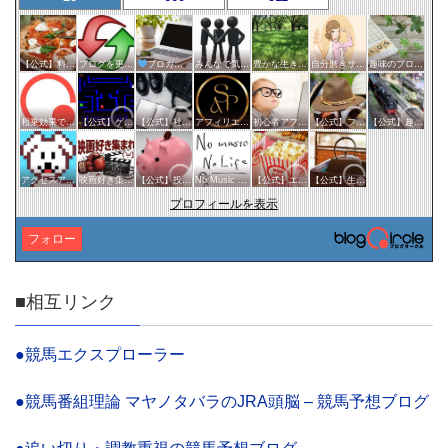
【公式】料理・グルメサークル
ブログを更新したらここで報告
ブロガー応援&更新報告♪
みんなで気軽にアクセスアップ
豊かな生き方サークル
自分磨きサークル
趣味のブログを楽しむ会
相乗効果でWINWIN!「はてブ・ランキング」応援サークル！！！
【公式】ゲームサークル
【公式】社会・経済サークル
アフィリエイト
初心者アフィリエイター♪♪
【公式】ファッション・美容サークル
【公式】趣味サークル
アクセスアップのお手伝い！ブログサークルあんてな
映画好き集まれ('ω')ノ
【公式】投資・マネーサークル
No Music No Life
【公式】エンタメサークル
【公式】生活・文化サークル
プロフィールを表示
フォロー
■相互リンク
●競馬エクスプローラー
●競馬番組理論 マヤノタバラのJRA頭脳 – 競馬予想ブログ