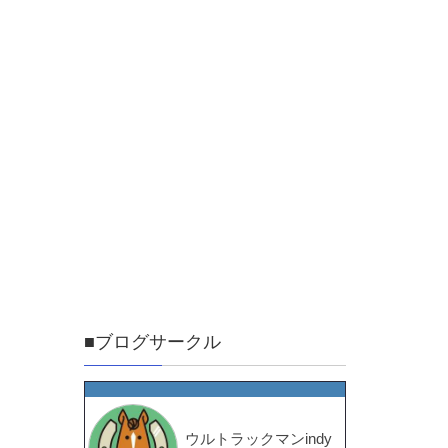
■ブログサークル
ウルトラックマンindy