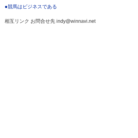
●競馬はビジネスである
相互リンク お問合せ先 indy@winnavi.net