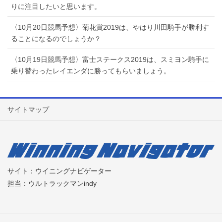
りに注目したいと思います。
〈10月20日競馬予想〉菊花賞2019は、やはり川田騎手が勝利す
ることになるのでしょうか？
〈10月19日競馬予想〉富士ステークス2019は、スミヨン騎手に
乗り替わったレイエンダに勝ってもらいましょう。
サイトマップ
サイト：ウイニングナビゲーター
担当：ウルトラックマンindy