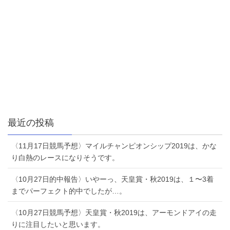
最近の投稿
〈11月17日競馬予想〉マイルチャンピオンシップ2019は、かな
り白熱のレースになりそうです。
〈10月27日的中報告〉いやーっ、天皇賞・秋2019は、１〜3着
までパーフェクト的中でしたが…。
〈10月27日競馬予想〉天皇賞・秋2019は、アーモンドアイの走
りに注目したいと思います。