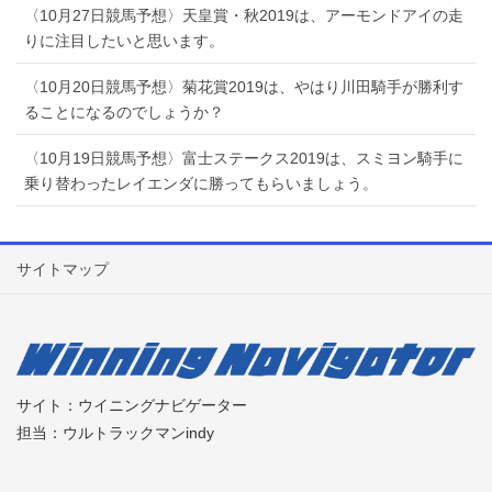
〈10月27日競馬予想〉天皇賞・秋2019は、アーモンドアイの走
りに注目したいと思います。
〈10月20日競馬予想〉菊花賞2019は、やはり川田騎手が勝利す
ることになるのでしょうか？
〈10月19日競馬予想〉富士ステークス2019は、スミヨン騎手に
乗り替わったレイエンダに勝ってもらいましょう。
サイトマップ
サイト：ウイニングナビゲーター
担当：ウルトラックマンindy