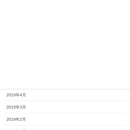
2019年11月
2019年10月
2019年9月
2019年8月
2019年7月
2019年6月
2019年5月
2019年4月
2019年3月
2019年2月