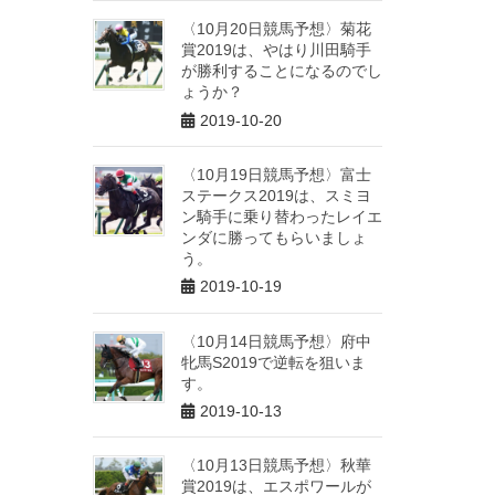
〈10月20日競馬予想〉菊花
賞2019は、やはり川田騎手
が勝利することになるのでし
ょうか？
2019-10-20
〈10月19日競馬予想〉富士
ステークス2019は、スミヨ
ン騎手に乗り替わったレイエ
ンダに勝ってもらいましょ
う。
2019-10-19
〈10月14日競馬予想〉府中
牝馬S2019で逆転を狙いま
す。
2019-10-13
〈10月13日競馬予想〉秋華
賞2019は、エスポワールが