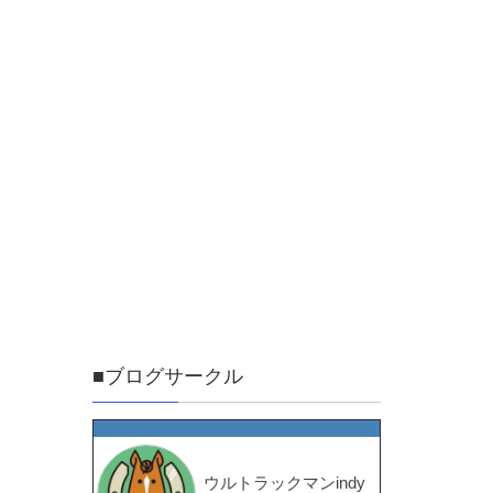
■ブログサークル
ウルトラックマンindy