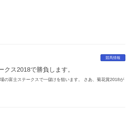
競馬情報
ークス2018で勝負します。
馬場の富士ステークスで一儲けを狙います。 さあ、菊花賞2018が