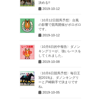
決める!!
2019-10-12
〈10月12日競馬予想〉台風
の影響で競馬開催がボロボロ
です。
2019-10-12
〈10月6日的中報告〉ダノン
キングリーが、強いレースを
してくれました。
2019-10-08
〈10月6日競馬予想〉毎日王
冠2019は、ダノンキングリ
ーと戸崎騎手で決まりです
ね。
2019-10-05