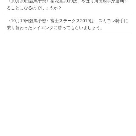
〈10月27日競馬予想〉天皇賞・秋2019は、アーモンドアイの走
りに注目したいと思います。
〈10月20日競馬予想〉菊花賞2019は、やはり川田騎手が勝利す
ることになるのでしょうか？
〈10月19日競馬予想〉富士ステークス2019は、スミヨン騎手に
乗り替わったレイエンダに勝ってもらいましょう。
サイトマップ
サイト：ウイニングナビゲーター
担当：ウルトラックマンindy