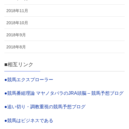
2019年1月
2018年12月
2018年11月
2018年10月
2018年9月
2018年8月
■相互リンク
●競馬エクスプローラー
●競馬番組理論 マヤノタバラのJRA頭脳 – 競馬予想ブログ
●追い切り・調教重視の競馬予想ブログ