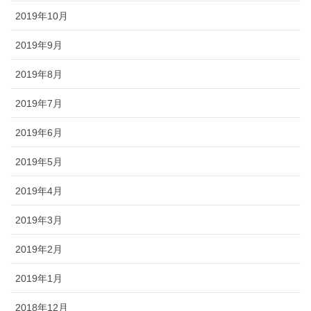
アーカイブ
2019年11月
2019年10月
2019年9月
2019年8月
2019年7月
2019年6月
2019年5月
2019年4月
2019年3月
2019年2月