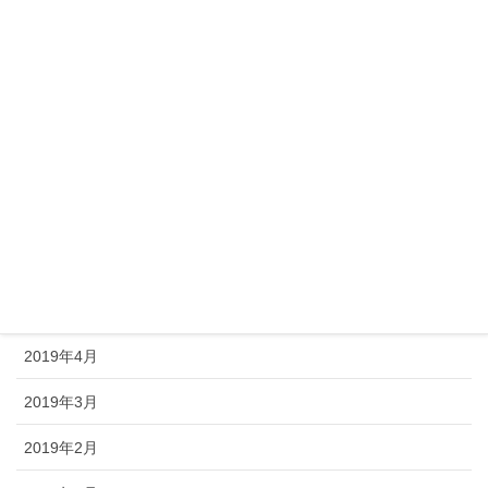
2019年11月
2019年10月
2019年9月
2019年8月
2019年7月
2019年6月
2019年5月
2019年4月
2019年3月
2019年2月