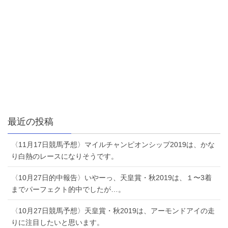
最近の投稿
〈11月17日競馬予想〉マイルチャンピオンシップ2019は、かな
り白熱のレースになりそうです。
〈10月27日的中報告〉いやーっ、天皇賞・秋2019は、１〜3着
までパーフェクト的中でしたが…。
〈10月27日競馬予想〉天皇賞・秋2019は、アーモンドアイの走
りに注目したいと思います。