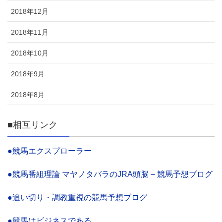
2018年12月
2018年11月
2018年10月
2018年9月
2018年8月
■相互リンク
●競馬エクスプローラー
●競馬番組理論 マヤノタバラのJRA頭脳 – 競馬予想ブログ
●追い切り・調教重視の競馬予想ブログ
●競馬はビジネスである