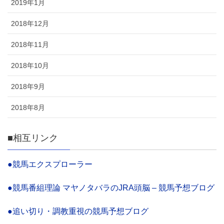
2019年1月
2018年12月
2018年11月
2018年10月
2018年9月
2018年8月
■相互リンク
●競馬エクスプローラー
●競馬番組理論 マヤノタバラのJRA頭脳 – 競馬予想ブログ
●追い切り・調教重視の競馬予想ブログ