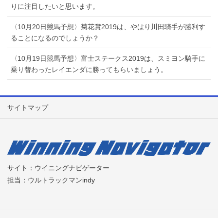
りに注目したいと思います。
〈10月20日競馬予想〉菊花賞2019は、やはり川田騎手が勝利す
ることになるのでしょうか？
〈10月19日競馬予想〉富士ステークス2019は、スミヨン騎手に
乗り替わったレイエンダに勝ってもらいましょう。
サイトマップ
サイト：ウイニングナビゲーター
担当：ウルトラックマンindy