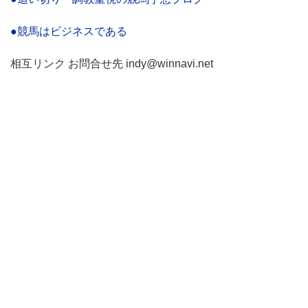
●競馬はビジネスである
相互リンク お問合せ先 indy@winnavi.net