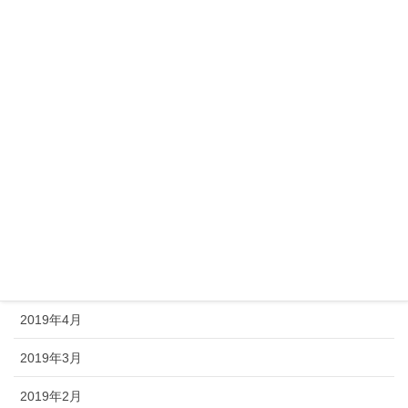
アーカイブ
2019年11月
2019年10月
2019年9月
2019年8月
2019年7月
2019年6月
2019年5月
2019年4月
2019年3月
2019年2月