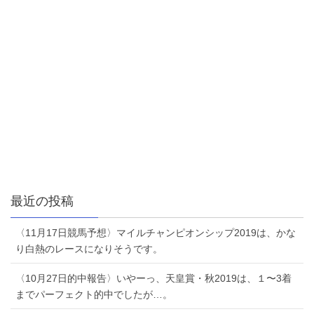
最近の投稿
〈11月17日競馬予想〉マイルチャンピオンシップ2019は、かな
り白熱のレースになりそうです。
〈10月27日的中報告〉いやーっ、天皇賞・秋2019は、１〜3着
までパーフェクト的中でしたが…。