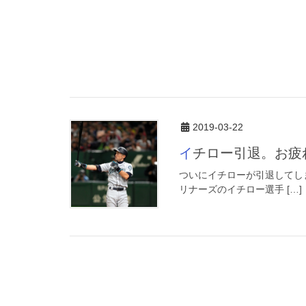
2019-03-22
イチロー引退。お
ついにイチローが引退してし
リナーズのイチロー選手 […]