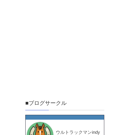
■ブログサークル
ウルトラックマンindy