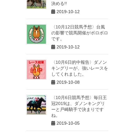
決める!!
2019-10-12
〈10月12日競馬予想〉台風
の影響で競馬開催がボロボロ
です。
2019-10-12
〈10月6日的中報告〉ダノン
キングリーが、強いレースを
してくれました。
2019-10-08
〈10月6日競馬予想〉毎日王
冠2019は、ダノンキングリ
ーと戸崎騎手で決まりです
ね。
2019-10-05