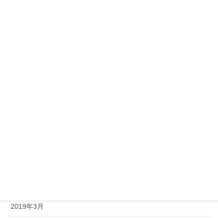
アーカイブ
2019年11月
2019年10月
2019年9月
2019年8月
2019年7月
2019年6月
2019年5月
2019年4月
2019年3月