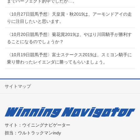
までパーフェクト的中でしたが…。
〈10月27日競馬予想〉天皇賞・秋2019は、アーモンドアイの走
りに注目したいと思います。
〈10月20日競馬予想〉菊花賞2019は、やはり川田騎手が勝利す
ることになるのでしょうか？
〈10月19日競馬予想〉富士ステークス2019は、スミヨン騎手に
乗り替わったレイエンダに勝ってもらいましょう。
サイトマップ
サイト：ウイニングナビゲーター
担当：ウルトラックマンindy