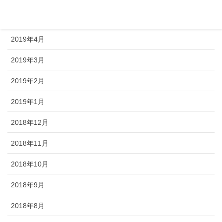
2019年5月
2019年4月
2019年3月
2019年2月
2019年1月
2018年12月
2018年11月
2018年10月
2018年9月
2018年8月