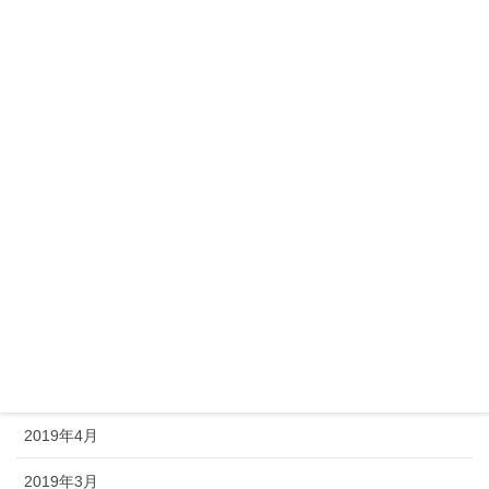
アーカイブ
2019年11月
2019年10月
2019年9月
2019年8月
2019年7月
2019年6月
2019年5月
2019年4月
2019年3月