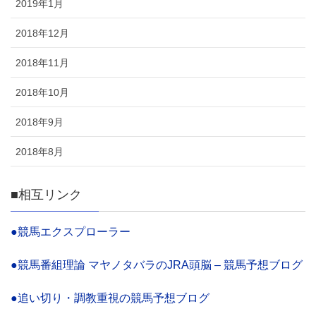
2019年1月
2018年12月
2018年11月
2018年10月
2018年9月
2018年8月
■相互リンク
●競馬エクスプローラー
●競馬番組理論 マヤノタバラのJRA頭脳 – 競馬予想ブログ
●追い切り・調教重視の競馬予想ブログ