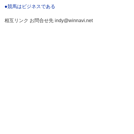
●競馬はビジネスである
相互リンク お問合せ先 indy@winnavi.net