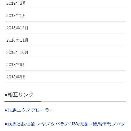
2019年2月
2019年1月
2018年12月
2018年11月
2018年10月
2018年9月
2018年8月
■相互リンク
●競馬エクスプローラー
●競馬番組理論 マヤノタバラのJRA頭脳 – 競馬予想ブログ