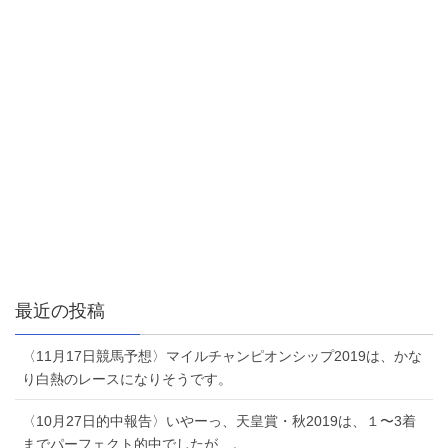
最近の投稿
〈11月17日競馬予想〉マイルチャンピオンシップ2019は、かな
り白熱のレースになりそうです。
〈10月27日的中報告〉いやーっ、天皇賞・秋2019は、１〜3着
までパーフェクト的中でしたが…。