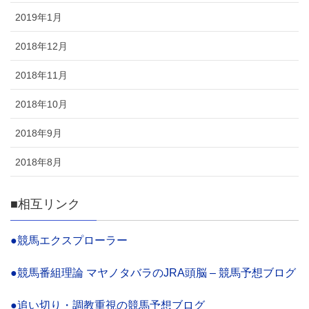
2019年1月
2018年12月
2018年11月
2018年10月
2018年9月
2018年8月
■相互リンク
●競馬エクスプローラー
●競馬番組理論 マヤノタバラのJRA頭脳 – 競馬予想ブログ
●追い切り・調教重視の競馬予想ブログ