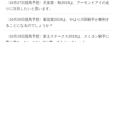
〈10月27日競馬予想〉天皇賞・秋2019は、アーモンドアイの走
りに注目したいと思います。
〈10月20日競馬予想〉菊花賞2019は、やはり川田騎手が勝利す
ることになるのでしょうか？
〈10月19日競馬予想〉富士ステークス2019は、スミヨン騎手に
乗り替わったレイエンダに勝ってもらいましょう。
サイトマップ
サイト：ウイニングナビゲーター
担当：ウルトラックマンindy