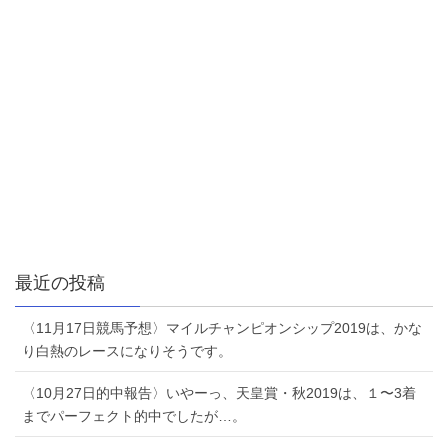
最近の投稿
〈11月17日競馬予想〉マイルチャンピオンシップ2019は、かな
り白熱のレースになりそうです。
〈10月27日的中報告〉いやーっ、天皇賞・秋2019は、１〜3着
までパーフェクト的中でしたが…。