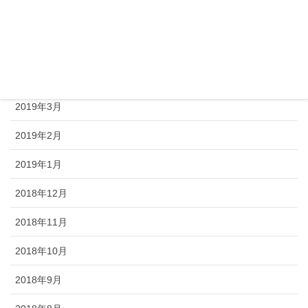
2019年6月
2019年5月
2019年4月
2019年3月
2019年2月
2019年1月
2018年12月
2018年11月
2018年10月
2018年9月