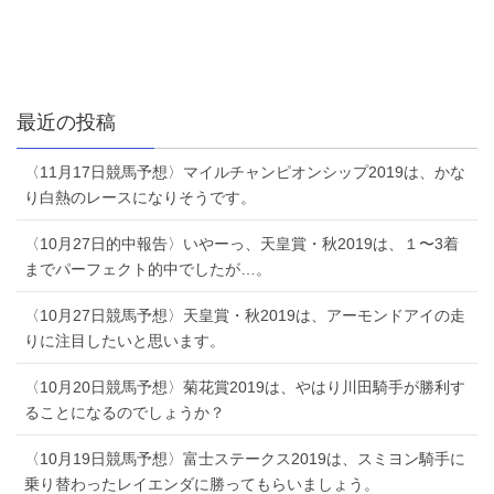
最近の投稿
〈11月17日競馬予想〉マイルチャンピオンシップ2019は、かな
り白熱のレースになりそうです。
〈10月27日的中報告〉いやーっ、天皇賞・秋2019は、１〜3着
までパーフェクト的中でしたが…。
〈10月27日競馬予想〉天皇賞・秋2019は、アーモンドアイの走
りに注目したいと思います。
〈10月20日競馬予想〉菊花賞2019は、やはり川田騎手が勝利す
ることになるのでしょうか？
〈10月19日競馬予想〉富士ステークス2019は、スミヨン騎手に
乗り替わったレイエンダに勝ってもらいましょう。