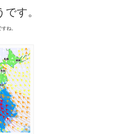
うです。
ですね。