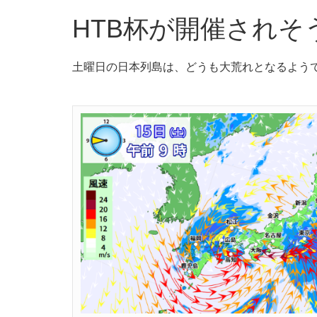
HTB杯が開催されそ
土曜日の日本列島は、どうも大荒れとなるよう