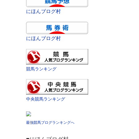
にほんブログ村
にほんブログ村
競馬ランキング
中央競馬ランキング
最強競馬ブログランキングへ