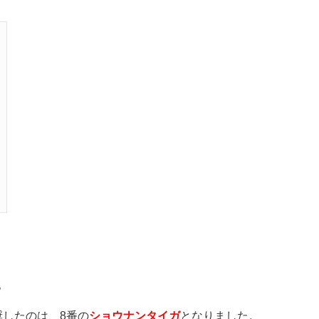
。
に推奨したのは、8番の
ショウナンタイガ
となりました。