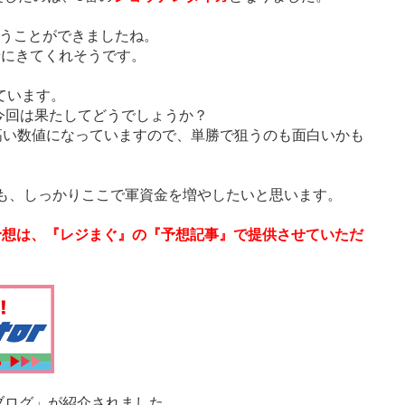
使うことができましたね。
着にきてくれそうです。
ています。
今回は果たしてどうでしょうか？
高い数値になっていますので、単勝で狙うのも面白いかも
も、しっかりここで軍資金を増やしたいと思います。
予想は、
『レジまぐ』の『予想記事』で提供させていただ
ブログ」が紹介されました。