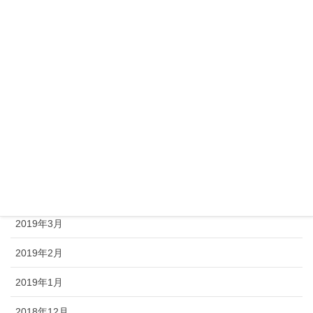
2019年10月
2019年9月
2019年8月
2019年7月
2019年6月
2019年5月
2019年4月
2019年3月
2019年2月
2019年1月
2018年12月