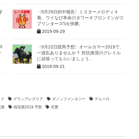
す
〈9月29日的中報告〉ミスターメロディ４
着。ウイなび本命のタワーオブロンドンがス
プリンターズSを快勝。
2019-09-29
R
〈9月22日競馬予想〉オールカマー2019で、
ー
一波乱ありませんか？ 対抗推奨のグレイル
に頑張ってもらいましょう。
2019-09-21
ック
グランアレグリア
ダノンファンタジー
デムーロ
花賞
桜花賞2019 予想
武豊