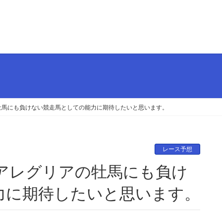
の牡馬にも負けない競走馬としての能力に期待したいと思います。
レース予想
力に期待したいと思います。