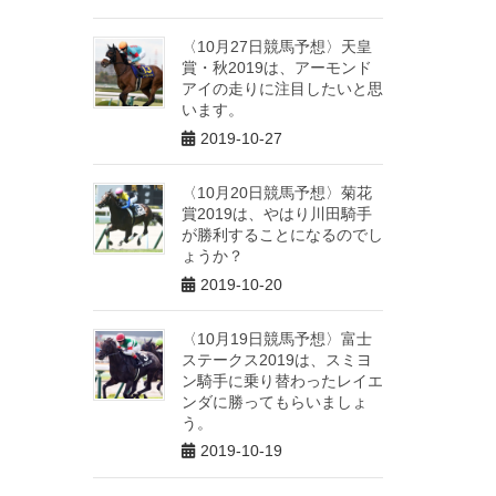
〈10月27日競馬予想〉天皇
賞・秋2019は、アーモンド
アイの走りに注目したいと思
います。
2019-10-27
〈10月20日競馬予想〉菊花
賞2019は、やはり川田騎手
が勝利することになるのでし
ょうか？
2019-10-20
〈10月19日競馬予想〉富士
ステークス2019は、スミヨ
ン騎手に乗り替わったレイエ
ンダに勝ってもらいましょ
う。
2019-10-19