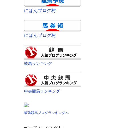
にほんブログ村
にほんブログ村
競馬ランキング
中央競馬ランキング
最強競馬ブログランキングへ