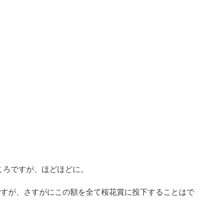
ころですが、ほどほどに。
ですが、さすがにこの額を全て桜花賞に投下することはで