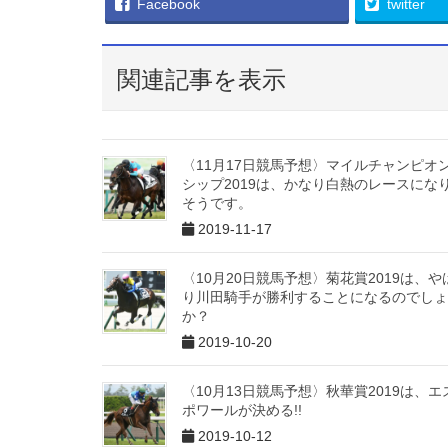
Facebook
twitter
i
で
t
共
t
有
e
す
r
る
で
に
関連記事を表示
共
は
有
ク
(
リ
新
ッ
し
ク
い
し
ウ
て
ィ
く
〈11月17日競馬予想〉マイルチャンピオ
ン
だ
シップ2019は、かなり白熱のレースにな
ド
さ
ウ
い
そうです。
で
(
開
新
2019-11-17
き
し
ま
い
す
ウ
)
ィ
〈10月20日競馬予想〉菊花賞2019は、や
ン
ド
り川田騎手が勝利することになるのでしょ
ウ
か？
で
開
き
2019-10-20
ま
す
)
〈10月13日競馬予想〉秋華賞2019は、エ
ポワールが決める!!
2019-10-12