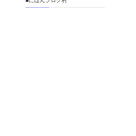
■にほんブログ村