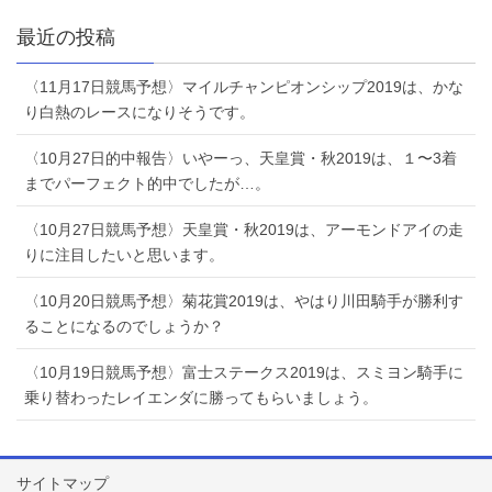
最近の投稿
〈11月17日競馬予想〉マイルチャンピオンシップ2019は、かな
り白熱のレースになりそうです。
〈10月27日的中報告〉いやーっ、天皇賞・秋2019は、１〜3着
までパーフェクト的中でしたが…。
〈10月27日競馬予想〉天皇賞・秋2019は、アーモンドアイの走
りに注目したいと思います。
〈10月20日競馬予想〉菊花賞2019は、やはり川田騎手が勝利す
ることになるのでしょうか？
〈10月19日競馬予想〉富士ステークス2019は、スミヨン騎手に
乗り替わったレイエンダに勝ってもらいましょう。
サイトマップ