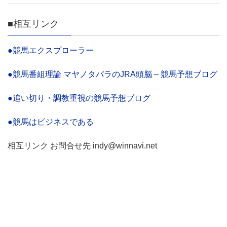
■相互リンク
●競馬エクスプローラー
●競馬番組理論 マヤノタバラのJRA頭脳 – 競馬予想ブログ
●追い切り・調教重視の競馬予想ブログ
●競馬はビジネスである
相互リンク お問合せ先 indy@winnavi.net