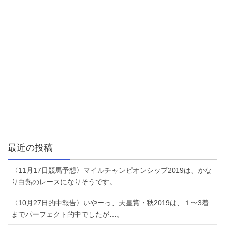
最近の投稿
〈11月17日競馬予想〉マイルチャンピオンシップ2019は、かな
り白熱のレースになりそうです。
〈10月27日的中報告〉いやーっ、天皇賞・秋2019は、１〜3着
までパーフェクト的中でしたが…。