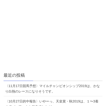
最近の投稿
〈11月17日競馬予想〉マイルチャンピオンシップ2019は、かな
り白熱のレースになりそうです。
〈10月27日的中報告〉いやーっ、天皇賞・秋2019は、１〜3着