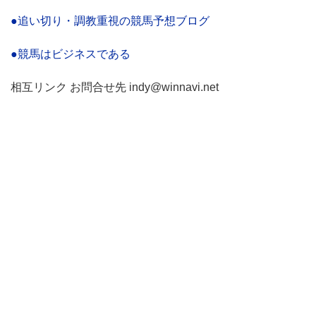
●追い切り・調教重視の競馬予想ブログ
●競馬はビジネスである
相互リンク お問合せ先 indy@winnavi.net