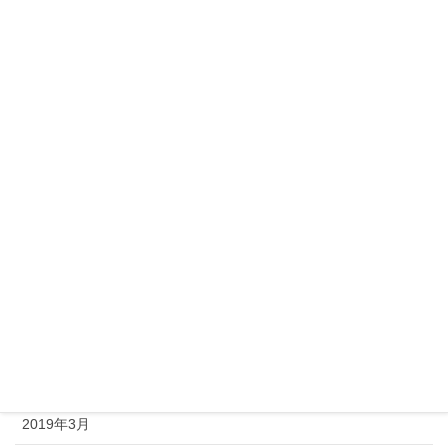
アーカイブ
2019年11月
2019年10月
2019年9月
2019年8月
2019年7月
2019年6月
2019年5月
2019年4月
2019年3月