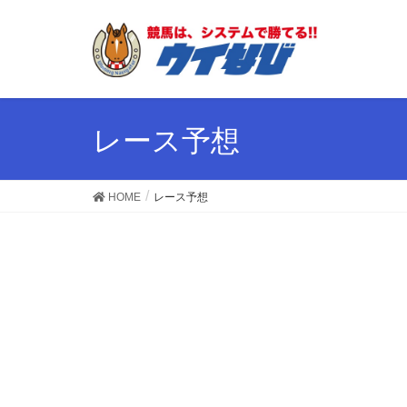
レース予想
HOME
レース予想