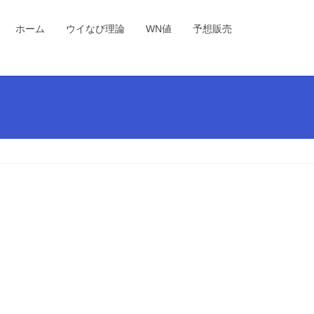
ホーム
ウイなび理論
WN値
予想販売