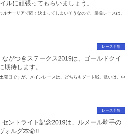
レイルに頑張ってもらいましょう。
ゥルナーリアで固く決まってしまいそうなので、勝負レースは、
レース予想
に期待します。
の土曜日ですが、メインレースは、どちらもダート戦。狙いは、中
レース予想
ォルグ本命!!