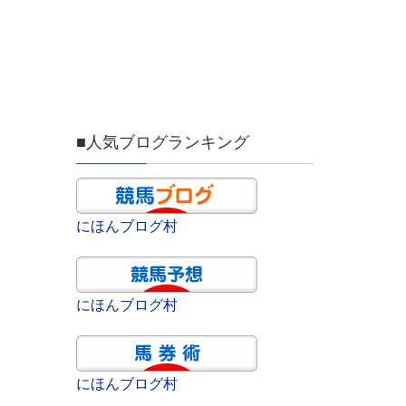
■人気ブログランキング
にほんブログ村
にほんブログ村
にほんブログ村